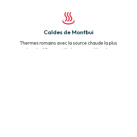
Caldes de Montbui
Thermes romains avec la source chaude la plus
chaude d’Europe, idéale pour se détendre.
Mer et ville
Le meilleur des deux mondes sans s’éloigner de la