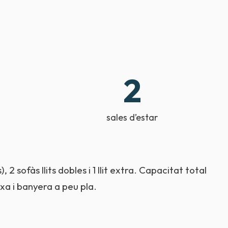
2
sales d’estar
2 sofàs llits dobles i 1 llit extra. Capacitat total
txa i banyera a peu pla.