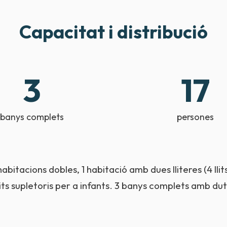
Capacitat i distribució
3
17
banys complets
persones
tacions dobles, 1 habitació amb dues lliteres (4 llits), 
llits supletoris per a infants. 3 banys complets amb du