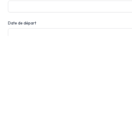
Date de départ
Nombre de personnes
Message
Envoyer le message