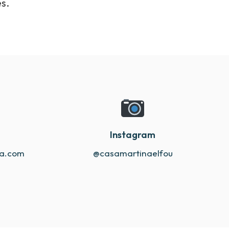
s.
Instagram
na.com
@casamartinaelfou